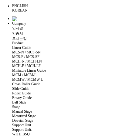
ENGLISH
KOREAN
Company
인사말
인증서
오시는길
Product
Linear Guide
MCS-N / MCS-SN
MCS-F / MCS-SF
MCH-N / MCH-LN
MCH-F / MCH-LF
Miniature Linear Guide
MCM / MCM-L
MCMW / MCMW-L
Cross Roller Guide
Slide Guide
Roller Guide
Rotary Guide
Ball Slide
Stage
Manual Stage
Motorized Stage
Dovetail Stage
Support Unit.
Support Unit.
WITH BSQ